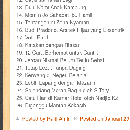
karya peraih nobel sastra
kawanku
kedokteran
keluarga
kenj
13. Dulu Kami Anak Kampung
14. Mom n Jo Sahabat Ibu Hamil
kisah nyata
kobo chan
komik
komputer
koran
ksatria baja
15. Tantangan di Zona Nyaman
16. Budi Pradono, Arsitek Hijau yang Eksentrik
linux extra
lisa
literasi
little mag
livingetc
lost man
M Nat
17. Vote Earth
18. Katakan dengan Riasan
marketeers
marketing
master q
masterpiece
matabaca
m
19. 12 Cara Berhemat untuk Cantik
20. Jeroan Nikmat Belum Tentu Sehat
men's health
men's life
mentari
merdeka
miki
mimbar
m
21. Tetap Lezat Tanpa Daging
22. Kenyang di Negeri Belanja
monika
more
mossaik
motivasi
motomaxx
movie monthly
23. Lebih Lapang dengan Mezanin
24. Selendang Merah Bag 4 oleh S Tary
naruto
nasional
national geographic
nationwide
nebula
nev
25. Satu Hari di Kamar Hotel oleh Nadjib KZ
26. Diganggu Mantan Kekasih
nurul fikri
nurul hayat
oase
ok!
olga
one piece
paloma
Posted by Rafif Amir
Posted on
Januari
29
pawpals
pcmedia
peace maker
pembela islam
pemuda
pe