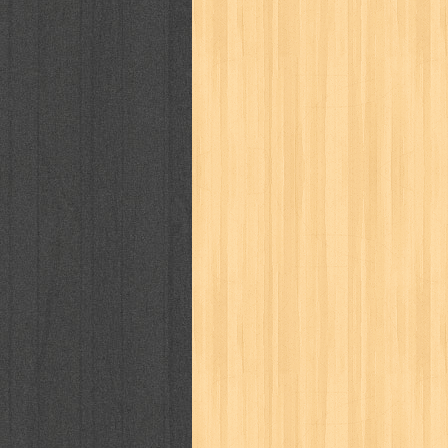
cosmopolitan
crayon shinchan
cur
detective conan
detective school q
duel masters
ekonomi
elfata
elle
fikiran ra'jat
fiksi
filsafat
first
gontor
good housekeeping
great c
harper's bazaar
hello
her world
h
human health
humor
hypocrisy
i
inuyasha
investor
ip man
iqro
karya peraih nobel sastra
kawanku