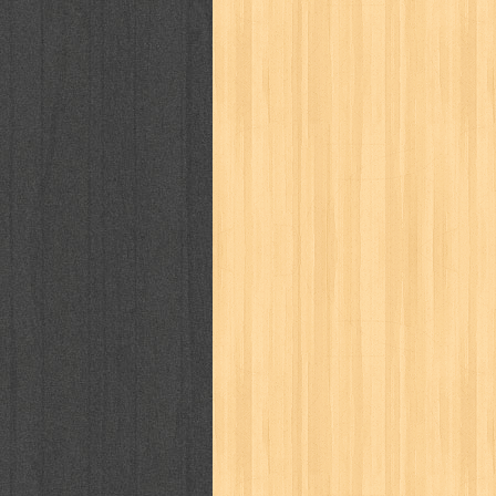
puku puku
pukulan geledek
putera 
revolution no.3
ria film
ric hochet
saint seiya
sakinah
saksi
sam k
sekar
seni
serial cantik
share
sq
star weekly
statistik
story
sweet lollipop
syi'ar
sylphid
tam
toko online
tom dan jerry
tomo'o
tumbuh kembang
ufo baby
ummi
way of life
when you wish
winnie th