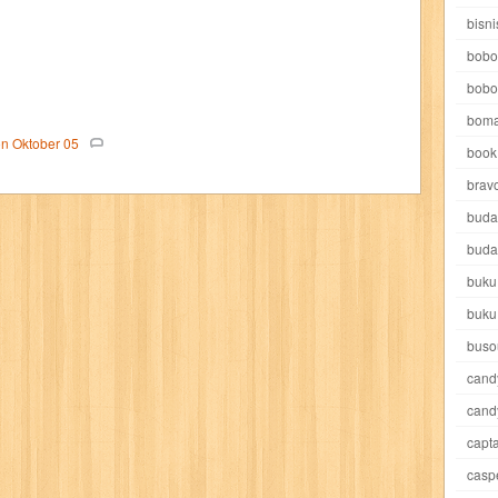
e pooh
witch
world soccer
xpos
xy kids
yakumo
yatim mandir
bisni
bobo
bobo
boma
on
Oktober
05
book 
akira
akses
aku anak saleh
al falah
al mu'tashim
al-furqon
brav
buda
all film
amal
an-nadwah
anakku
aneka ria
angkasa
anita
buda
buku
acro
ashura
asianpop
asri
asy-syifa
audio lifestyle
aulia
au
buku
ladiri
beranda
berita buku
bestlife
biografi
bisnis
bisnis indo
buso
cand
daya jaya
buku
buku anak
busou renkin
candy
candy candy
c
cand
capta
cheng ho
chibi maruko
chinmi
chocolat
cilukba
cinemags
ci
casp