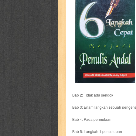
cerita dunia
cerita rakyat
champ
cosmopolitan
crayon shinchan
cur
detective conan
detective school q
duel masters
ekonomi
elfata
elle
fikiran ra'jat
fiksi
filsafat
first
gontor
good housekeeping
great c
harper's bazaar
hello
her world
h
Bab 2: Tidak ada sendok
Bab 3: Enam langkah sebuah pengen
human health
humor
hypocrisy
i
Bab 4: Pada permulaan
inuyasha
investor
ip man
iqro
Bab 5: Langkah 1 pencelupan