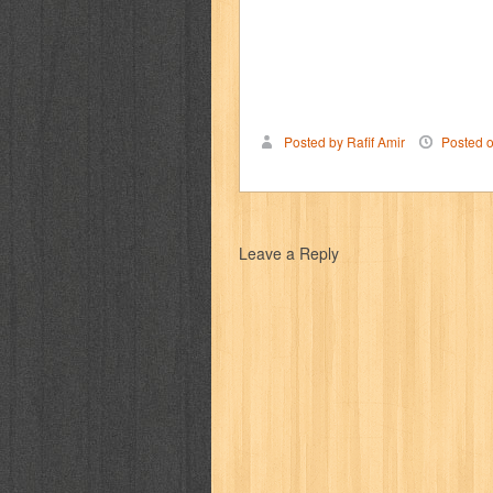
way of life
when you wish
winnie th
zoids
GENRES
Posted by Rafif Amir
Posted 
adil
adventure
agama
air jordan
al-ummah
al-wa'ie
alia
alice 19th
Leave a Reply
architectural digest
arredos
artist 
bambino
basis
batman
bee
be
book of terrors
bravo
budaya
bu
cerita dunia
cerita rakyat
champ