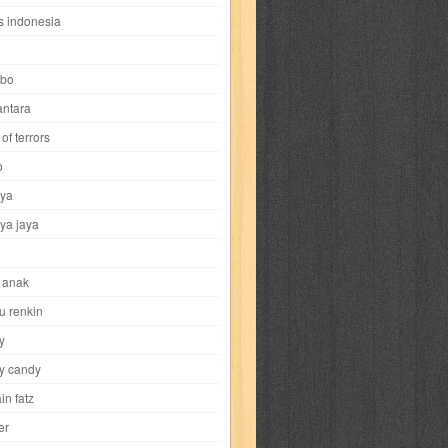
i
yokohama chinatown
yu-gi-oh
zigma
s indonesia
bo
ntara
of terrors
al-hikmah
al-intima
al-islam
al-izzah
o
ya
annida
antik
antropologi
aquila
ya jaya
tobild
ayahbunda
bahasa
bakery
 anak
nesia
bobo
bobobo
bomantara
u renkin
y
aptain fatz
casper
cat's diary
y candy
in fatz
trus
city hunter
commando
cosmogirl
er