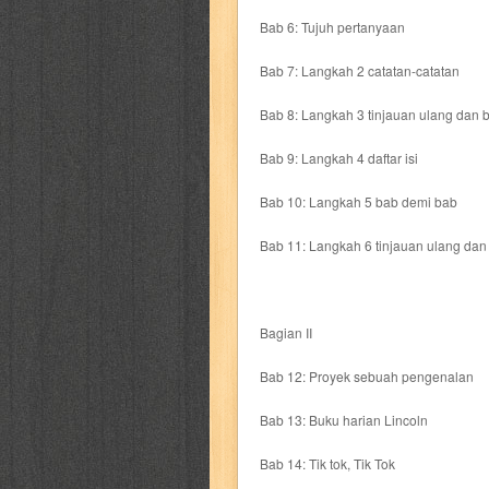
karya peraih nobel sastra
kawanku
Bab 6: Tujuh pertanyaan
kisah nyata
kobo chan
komik
ko
Bab 7: Langkah 2 catatan-catatan
Bab 8: Langkah 3 tinjauan ulang dan b
linux extra
lisa
literasi
little mag
Bab 9: Langkah 4 daftar isi
marketeers
marketing
master q
Bab 10: Langkah 5 bab demi bab
men's health
men's life
mentari
Bab 11: Langkah 6 tinjauan ulang da
monika
more
mossaik
motivasi
Bagian II
naruto
nasional
national geographi
Bab 12: Proyek sebuah pengenalan
nurul fikri
nurul hayat
oase
ok!
Bab 13: Buku harian Lincoln
pawpals
pcmedia
peace maker
Bab 14: Tik tok, Tik Tok