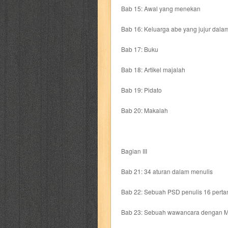
politik
pop corn
pos
powerpuff gi
Bab 15: Awal yang menekan
Bab 16: Keluarga abe yang jujur dal
puku puku
pukulan geledek
putera 
Bab 17: Buku
revolution no.3
ria film
ric hochet
Bab 18: Artikel majalah
saint seiya
sakinah
saksi
sam k
Bab 19: Pidato
sekar
seni
serial cantik
share
Bab 20: Makalah
sq
star weekly
statistik
story
Bagian III
sweet lollipop
syi'ar
sylphid
tam
Bab 21: 34 aturan dalam menulis
toko online
tom dan jerry
tomo'o
Bab 22: Sebuah PSD penulis 16 perta
tumbuh kembang
ufo baby
ummi
Bab 23: Sebuah wawancara dengan M