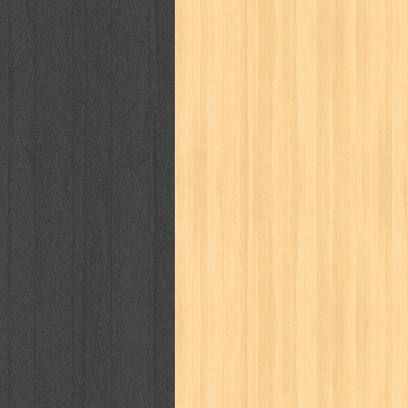
kisah nyata
kobo chan
komik
ko
linux extra
lisa
literasi
little mag
marketeers
marketing
master q
men's health
men's life
mentari
monika
more
mossaik
motivasi
naruto
nasional
national geographi
nurul fikri
nurul hayat
oase
ok!
pawpals
pcmedia
peace maker
politik
pop corn
pos
powerpuff gi