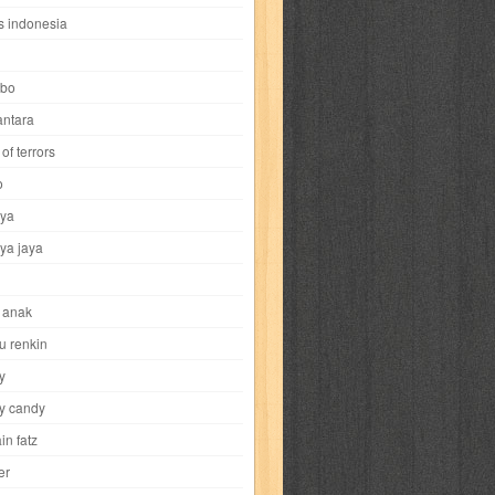
i
yokohama chinatown
yu-gi-oh
zigma
s indonesia
bo
ntara
of terrors
al-hikmah
al-intima
al-islam
al-izzah
o
ya
annida
antik
antropologi
aquila
ya jaya
tobild
ayahbunda
bahasa
bakery
 anak
nesia
bobo
bobobo
bomantara
u renkin
y
aptain fatz
casper
cat's diary
y candy
in fatz
trus
city hunter
commando
cosmogirl
er