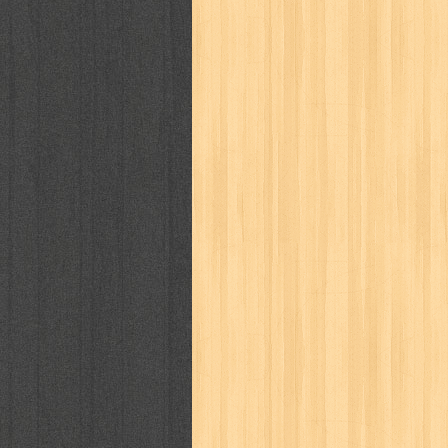
kisah nyata
kobo chan
komik
ko
linux extra
lisa
literasi
little mag
marketeers
marketing
master q
men's health
men's life
mentari
monika
more
mossaik
motivasi
naruto
nasional
national geographi
nurul fikri
nurul hayat
oase
ok!
pawpals
pcmedia
peace maker
politik
pop corn
pos
powerpuff gi