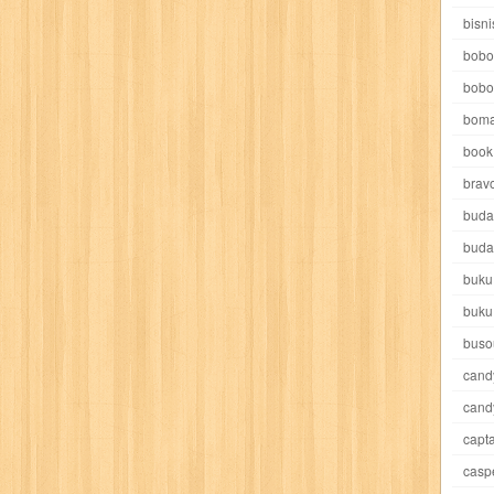
e pooh
witch
world soccer
xpos
xy kids
yakumo
yatim mandir
bisni
bobo
bobo
boma
book 
akira
akses
aku anak saleh
al falah
al mu'tashim
al-furqon
brav
buda
all film
amal
an-nadwah
anakku
aneka ria
angkasa
anita
buda
buku
acro
ashura
asianpop
asri
asy-syifa
audio lifestyle
aulia
au
buku
ladiri
beranda
berita buku
bestlife
biografi
bisnis
bisnis indo
buso
cand
daya jaya
buku
buku anak
busou renkin
candy
candy candy
c
cand
capta
cheng ho
chibi maruko
chinmi
chocolat
cilukba
cinemags
ci
casp