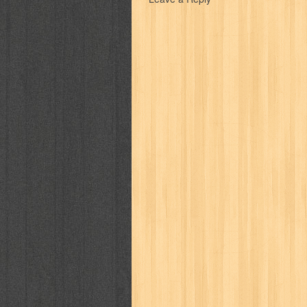
politik
pop corn
pos
powerpuff gi
puku puku
pukulan geledek
putera 
revolution no.3
ria film
ric hochet
saint seiya
sakinah
saksi
sam k
sekar
seni
serial cantik
share
sq
star weekly
statistik
story
sweet lollipop
syi'ar
sylphid
tam
toko online
tom dan jerry
tomo'o
tumbuh kembang
ufo baby
ummi