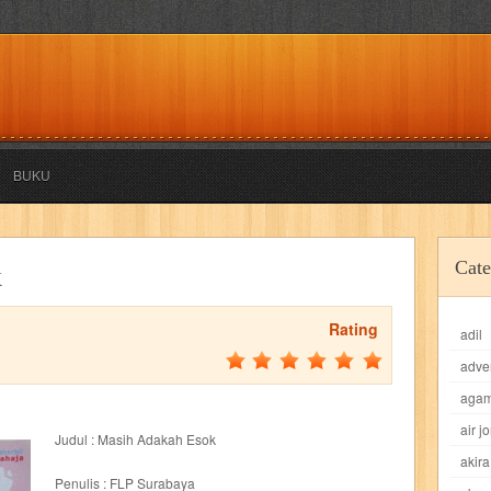
BUKU
akira
akses
aku anak saleh
al falah
al mu'tashim
al-furqon
Cate
k
all film
amal
an-nadwah
anakku
aneka ria
angkasa
anita
Rating
adil
acro
ashura
asianpop
asri
asy-syifa
audio lifestyle
aulia
au
adve
ladiri
beranda
berita buku
bestlife
biografi
bisnis
bisnis indo
aga
air j
Judul : Masih Adakah Esok
daya jaya
buku
buku anak
busou renkin
candy
candy candy
c
akira
Penulis : FLP Surabaya