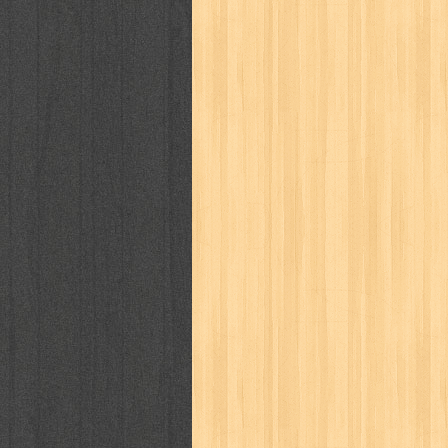
puku puku
pukulan geledek
putera 
revolution no.3
ria film
ric hochet
saint seiya
sakinah
saksi
sam k
sekar
seni
serial cantik
share
sq
star weekly
statistik
story
sweet lollipop
syi'ar
sylphid
tam
toko online
tom dan jerry
tomo'o
tumbuh kembang
ufo baby
ummi
way of life
when you wish
winnie th