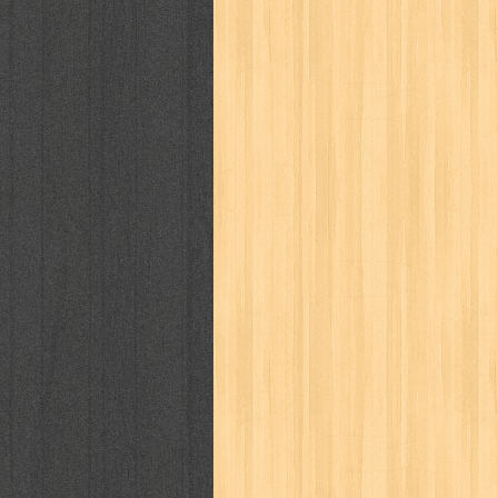
cosmopolitan
crayon shinchan
cur
detective conan
detective school q
duel masters
ekonomi
elfata
elle
fikiran ra'jat
fiksi
filsafat
first
gontor
good housekeeping
great c
harper's bazaar
hello
her world
h
human health
humor
hypocrisy
i
inuyasha
investor
ip man
iqro
karya peraih nobel sastra
kawanku