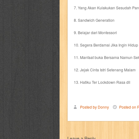
karya peraih nobel sastra
kawanku
7. Yang Akan Kulakukan Sesudah Pan
kisah nyata
kobo chan
komik
ko
8. Sandwich Generation
9. Belajar dari Montessori
linux extra
lisa
literasi
little mag
10. Segera Berdamai Jika Ingin Hidup
marketeers
marketing
master q
11. Manfaat buka Bersama Namun Sek
men's health
men's life
mentari
12. Jejak Cinta Istri Setenang Malam
monika
more
mossaik
motivasi
13. Hatiku Ter Lockdown Rasa dll
naruto
nasional
national geographi
Posted by Donny
Posted on
nurul fikri
nurul hayat
oase
ok!
pawpals
pcmedia
peace maker
Leave a Reply