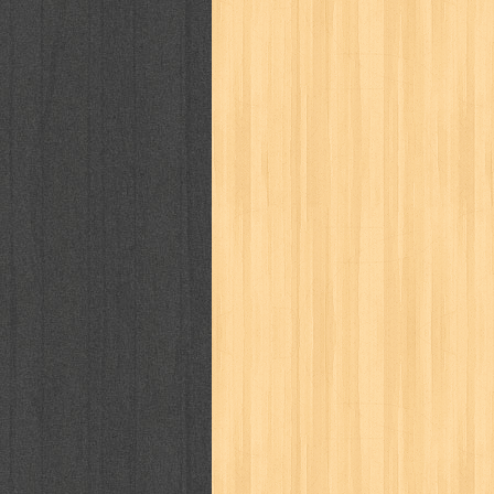
way of life
when you wish
winnie th
zoids
GENRES
adil
adventure
agama
air jordan
al-ummah
al-wa'ie
alia
alice 19th
architectural digest
arredos
artist 
bambino
basis
batman
bee
be
book of terrors
bravo
budaya
bu
cerita dunia
cerita rakyat
champ