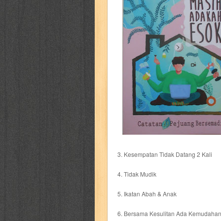
cerita dunia
cerita rakyat
champ
cosmopolitan
crayon shinchan
cur
detective conan
detective school q
duel masters
ekonomi
elfata
elle
fikiran ra'jat
fiksi
filsafat
first
gontor
good housekeeping
great c
harper's bazaar
hello
her world
h
3. Kesempatan Tidak Datang 2 Kali
4. Tidak Mudik
human health
humor
hypocrisy
i
5. Ikatan Abah & Anak
inuyasha
investor
ip man
iqro
6. Bersama Kesulitan Ada Kemudaha